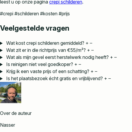
leest u op onze pagina
crepi schilderen
.
#crepi
#schilderen
#kosten
#prijs
Veelgestelde vragen
Wat kost crepi schilderen gemiddeld?
+
–
Wat zit er in die richtprijs van €55/m²?
+
–
Wat als mijn gevel eerst herstelwerk nodig heeft?
+
–
Is reinigen niet veel goedkoper?
+
–
Krijg ik een vaste prijs of een schatting?
+
–
Is het plaatsbezoek écht gratis en vrijblijvend?
+
–
Over de auteur
Nasser